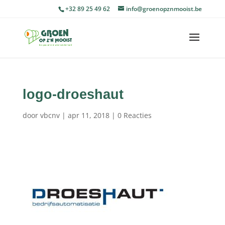
+32 89 25 49 62
info@groenopznmooist.be
logo-droeshaut
door
vbcnv
|
apr 11, 2018
|
0 Reacties