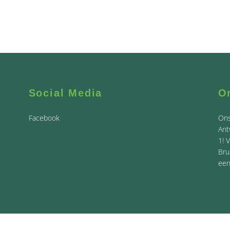
Social Media
O
Facebook
Ons
Ant
1! 
Bru
een