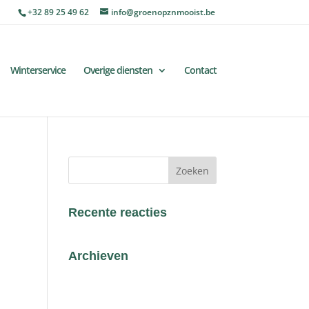
+32 89 25 49 62
info@groenopznmooist.be
Winterservice
Overige diensten
Contact
Recente reacties
Archieven