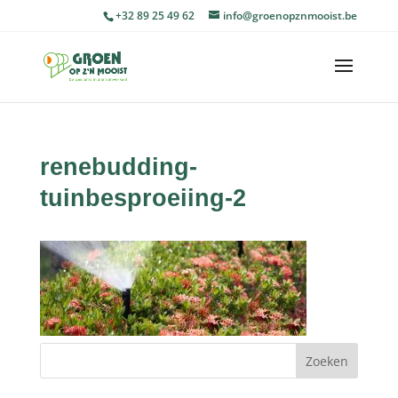
+32 89 25 49 62
info@groenopznmooist.be
renebudding-
tuinbesproeiing-2