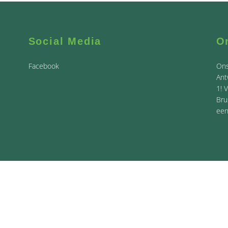
Social Media
O
Facebook
Ons
Ant
1! 
Bru
een