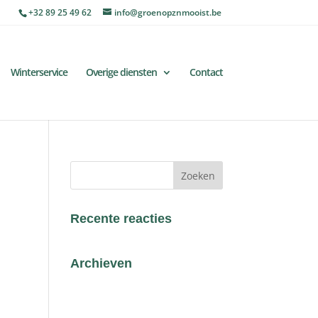
+32 89 25 49 62
info@groenopznmooist.be
Winterservice
Overige diensten
Contact
Recente reacties
Archieven