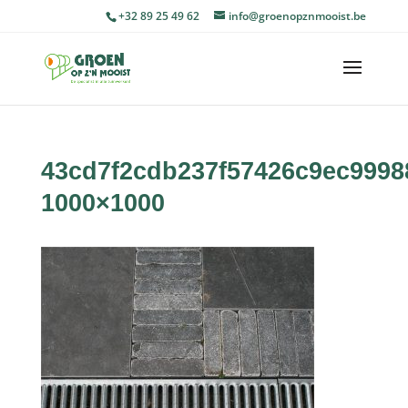
+32 89 25 49 62
info@groenopznmooist.be
43cd7f2cdb237f57426c9ec9998
1000×1000